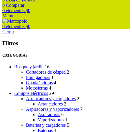
0
Comparar
0
elementos
$
0
Menú
0
elementos
$
0
Cerrar
Filtros
CATEGORÍAS
Bosque y jardín
16
Cortadoras de césped
2
Fumigadoras
1
Guadañadoras
4
Motosierras
4
Equipos eléctricos
29
Arrancadores y cargadores
2
Arrancadores
2
Aspiradoras y vaporizadores
7
Aspiradoras
6
Vaporizadores
1
Baterias y cargadores
5
Baterias
3