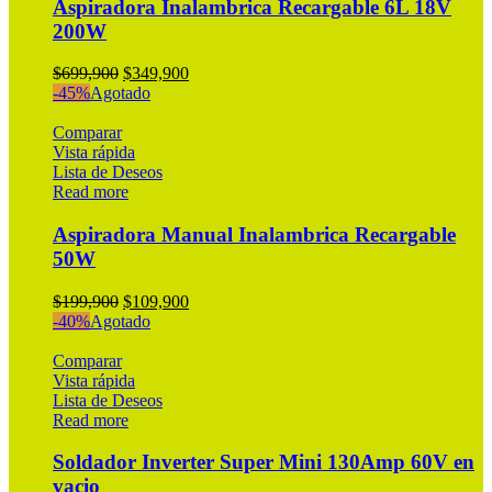
Aspiradora Inalambrica Recargable 6L 18V
200W
Original
Current
$
699,900
$
349,900
price
price
-45%
Agotado
was:
is:
$699,900.
$349,900.
Comparar
Vista rápida
Lista de Deseos
Read more
Aspiradora Manual Inalambrica Recargable
50W
Original
Current
$
199,900
$
109,900
price
price
-40%
Agotado
was:
is:
$199,900.
$109,900.
Comparar
Vista rápida
Lista de Deseos
Read more
Soldador Inverter Super Mini 130Amp 60V en
vacio