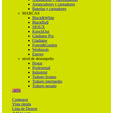
Arrancadores y cargadores
Baterías y cargadores
MARCAS
Black&White
BlackBull
SIOUX
KnockOut
Gladiator Pro
Gladiator
Forest&Garden
Worktools
Energy
nivel de desempeño
Hogar
Profesional
Industrial
Trabajo liviano
Trabajo intermedio
Trabajo pesado
-40%
Comparar
Vista rápida
Lista de Deseos