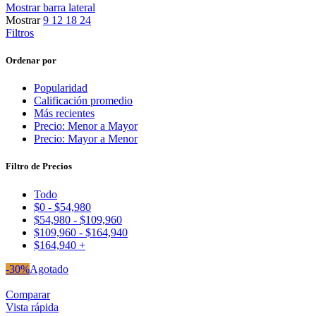
Mostrar barra lateral
Mostrar
9
12
18
24
Filtros
Ordenar por
Popularidad
Calificación promedio
Más recientes
Precio: Menor a Mayor
Precio: Mayor a Menor
Filtro de Precios
Todo
$
0
-
$
54,980
$
54,980
-
$
109,960
$
109,960
-
$
164,940
$
164,940
+
-30%
Agotado
Comparar
Vista rápida