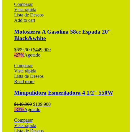
Comparar
Vista rápida
Lista de Deseos
Add to cart
Motosierra A Gasolina 58cc Espada 20″
Black&white
Original
Current
$
699,900
$
449,900
price
price
-27%
Agotado
was:
is:
$699,900.
$449,900.
Comparar
Vista rápida
Lista de Deseos
Read more
Minipulidora Esmeriladora 4 1/2″ 550W
Original
Current
$
149,900
$
109,900
price
price
-33%
Agotado
was:
is:
$149,900.
$109,900.
Comparar
Vista rápida
Lista de Deseos