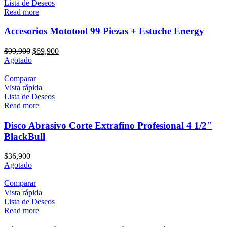
Lista de Deseos
Read more
Accesorios Mototool 99 Piezas + Estuche Energy
Original
Current
$
99,900
$
69,900
price
price
Agotado
was:
is:
$99,900.
$69,900.
Comparar
Vista rápida
Lista de Deseos
Read more
Disco Abrasivo Corte Extrafino Profesional 4 1/2″
BlackBull
$
36,900
Agotado
Comparar
Vista rápida
Lista de Deseos
Read more