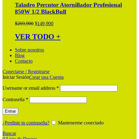
Taladro Percutor Atornillador Profesional
850W 1/2 BlackBull
Original
Current
$
269,900
$
149,900
price
price
was:
is:
VER TODO +
$269,900.
$149,900.
Sobre nosotros
Blog
Contacto
Conectarse / Registrarse
Iniciar Sesión
Crear una Cuenta
Username or email address
*
Contraseña
*
Entrar
¿Perdiste tu contraseña?
Mantenerme conectado
Buscar
0
Lista de Deseos