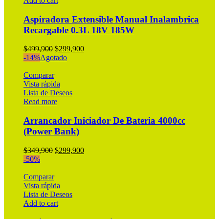
Add to cart
Aspiradora Extensible Manual Inalambrica
Recargable 0.3L 18V 185W
Original
Current
$
499,900
$
299,900
price
price
-14%
Agotado
was:
is:
$499,900.
$299,900.
Comparar
Vista rápida
Lista de Deseos
Read more
Arrancador Iniciador De Bateria 4000cc
(Power Bank)
Original
Current
$
349,900
$
299,900
price
price
-50%
was:
is:
$349,900.
$299,900.
Comparar
Vista rápida
Lista de Deseos
Add to cart