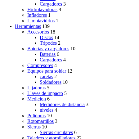
Cargadores
3
Hidrolavadoras
9
Infladores
1
Limpiavidrios
1
Herramientas
139
Accesorios
18
Discos
14
Trípodes
2
Baterias y cargadores
10
Baterias
6
Cargadores
4
Compresores
4
Equipos para soldar
12
caretas
2
Soldadores
10
Lijadoras
5
Llaves de impacto
5
Medicion
6
Medidores de distancia
3
niveles
4
Pulidoras
10
Rotomartillos
3
Sierras
10
Sierras circulares
6
Taladros y atornilladores
22