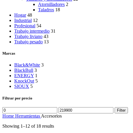
Atornilladores
2
Taladros
18
Hogar
48
Industrial
12
Profesional
54
Trabajo intermedio
31
Trabajo liviano
43
Trabajo pesado
13
Marcas
Black&White
3
BlackBull
3
ENERGY
1
KnockOut
5
SIOUX
5
Filtrar por precio
Min
Max
Filter
price
price
Home
Herramientas
Accesorios
Showing 1–12 of 18 results