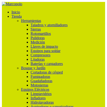
Inicio
Tienda
Herramientas
Taladros y atornilladores
Sierras
Rotomartillos
Pulidoras
Medición
Llaves de impacto
Equipos para soldar
Compresores
Lijadoras
Baterías y cargadores
Bosque y Jardín
Cortadoras de césped
Fumigadoras
Guadañadoras
Motosierras
Equipos Eléctricos
Limpiavidrios
Infladores
Hidrolavadoras
Aspiradoras y vaporizadoras