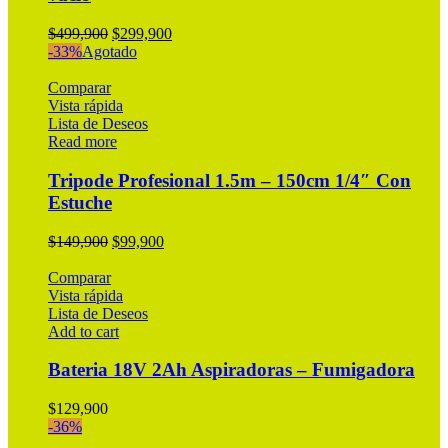
Original
Current
$
499,900
$
299,900
price
price
-33%
Agotado
was:
is:
$499,900.
$299,900.
Comparar
Vista rápida
Lista de Deseos
Read more
Tripode Profesional 1.5m – 150cm 1/4″ Con
Estuche
Original
Current
$
149,900
$
99,900
price
price
was:
is:
Comparar
$149,900.
$99,900.
Vista rápida
Lista de Deseos
Add to cart
Bateria 18V 2Ah Aspiradoras – Fumigadora
$
129,900
-36%