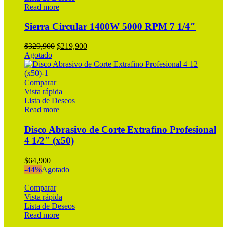
Read more
Sierra Circular 1400W 5000 RPM 7 1/4″
Original
Current
$
329,900
$
219,900
price
price
Agotado
was:
is:
$329,900.
$219,900.
Comparar
Vista rápida
Lista de Deseos
Read more
Disco Abrasivo de Corte Extrafino Profesional
4 1/2″ (x50)
$
64,900
-44%
Agotado
Comparar
Vista rápida
Lista de Deseos
Read more